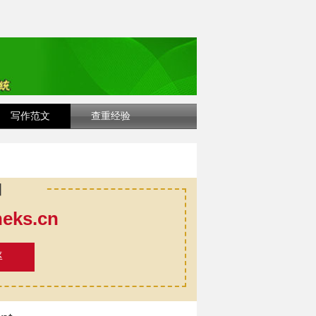
写作范文
查重经验
口
ks.cn
率