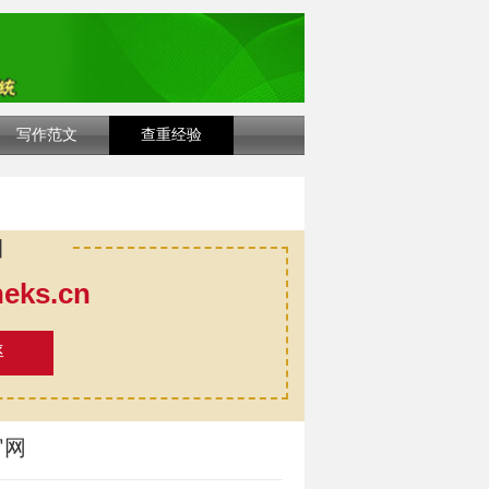
写作范文
查重经验
口
ks.cn
率
官网